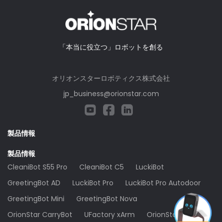
「本当に役立つ」ロボットを創る
オリオンスターロボティクス株式会社
jp_business@orionstar.com
製品情報
製品情報
CleaniBot S55 Pro
CleaniBot C5
LuckiBot
GreetingBot AD
LuckiBot Pro
LuckiBot Pro Autodoor
GreetingBot Mini
GreetingBot Nova
OrionStar CarryBot
UFactory xArm
OrionStar X1