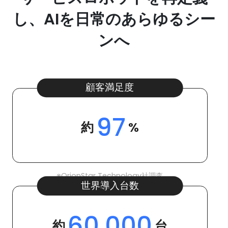
し、AIを日常のあらゆるシー
ンへ
顧客満足度
97
約
%
※OrionStar Technology社調査
世界導入台数
60,000
約
台