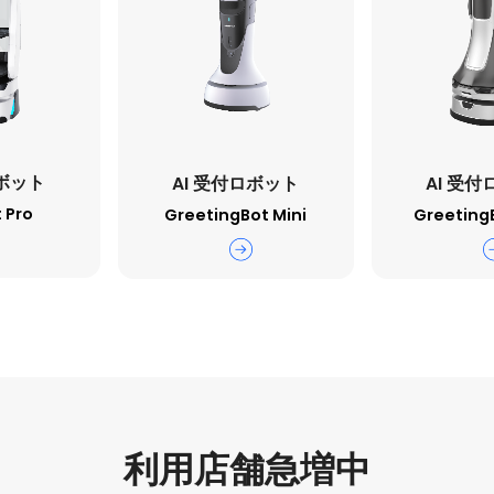
ロボット
AI 受付ロボット
AI 受
 Pro
GreetingBot Mini
Greeting
利用店舗急増中