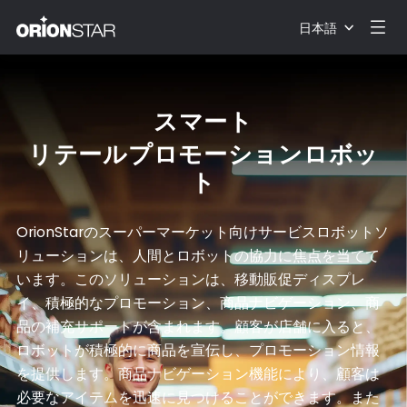
日本語
スマート
リテールプロモーションロボッ
ト
OrionStarのスーパーマーケット向けサービスロボットソ
リューションは、人間とロボットの協力に焦点を当てて
います。このソリューションは、移動販促ディスプレ
イ、積極的なプロモーション、商品ナビゲーション、商
品の補充サポートが含まれます。顧客が店舗に入ると、
ロボットが積極的に商品を宣伝し、プロモーション情報
を提供します。商品ナビゲーション機能により、顧客は
必要なアイテムを迅速に見つけることができます。また