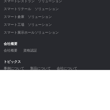
スマートレストラン ソリューション
スマートリテール ソリューション
スマート倉庫 ソリューション
スマート工場 ソリューション
スマート展示ホールソリューション
会社概要
会社概要
資格認証
トピックス
事例について
製品について
会社について
お問い合わせ
パートナー
メール
Copyright © 2024 OrionStar Robotics. 無断転載を禁じます。
•
|
プライバシーポリシー
|
法的通知