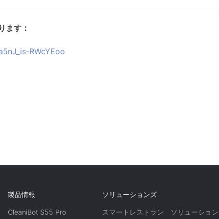
ります：
Za5nJ_is-RWcYEoo
製品情報
ソリューションズ
CleaniBot S55 Pro
スマートレストラン ソリューション