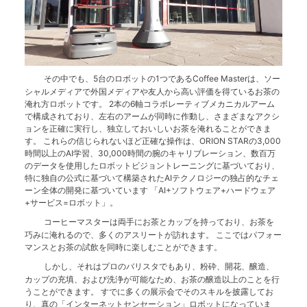
その中でも、5台のロボットの1つであるCoffee Masterは、ソー
シャルメディアで外国メディアや友人から高い評価を得ているお茶の
淹れ方ロボットです。 2本の6軸コラボレーティブメカニカルアーム
で構成されており、左右のアームが同時に作動し、さまざまなアクシ
ョンを正確に実行し、独立しておいしいお茶を淹れることができま
す。 これらの信じられないほど正確な操作は、ORION STARの3,000
時間以上のAI学習、30,000時間の腕のキャリブレーション、数百万
のデータを使用したロボットビジョントレーニングに基づいており、
特に独自の公式に基づいて構築されたAIテクノロジーの独占的なチェ
ーン全体の開発に基づいています 「AI+ソフトウェア+ハードウェア
+サービス=ロボット」。
コーヒーマスターは両手にお茶とカップを持っており、お茶を
巧みに淹れるので、多くのアスリートが訪れます。 ここではパフォー
マンスとお茶の試飲を同時に楽しむことができます。
しかし、それはプロのバリスタでもあり、粉砕、開花、醸造、
カップの充填、および洗浄が可能なため、お茶の醸造以上のことを行
うことができます。 すでに多くの展示会でそのスキルを披露してお
り、真の「インターネットセンセーション」ロボットになっていま