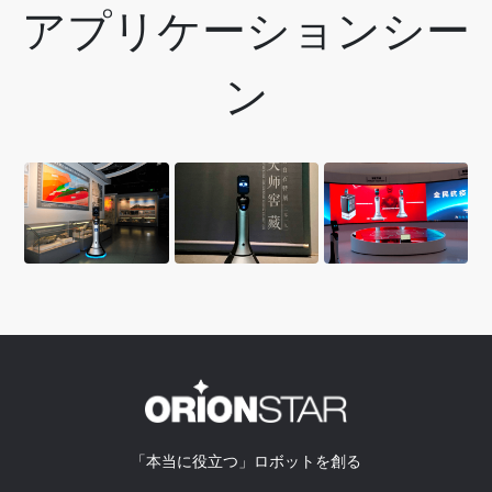
アプリケーションシー
ン
山
山
景
西
東
徳
省
美
鎮
地
術
官
質
館
庁
博
物
館
「本当に役立つ」ロボットを創る