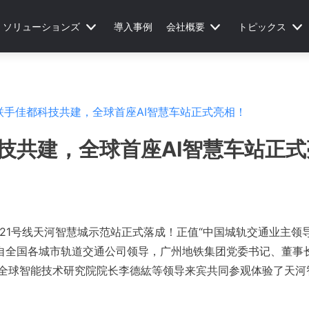
ソリューションズ
導入事例
会社概要
トピックス
联手佳都科技共建，全球首座AI智慧车站正式亮相！
技共建，全球首座AI智慧车站正式
铁21号线天河智慧城示范站正式落成！正值“中国城轨交通业主领导
来自全国各城市轨道交通公司领导，广州地铁集团党委书记、董事
全球智能技术研究院院长李德紘等领导来宾共同参观体验了天河