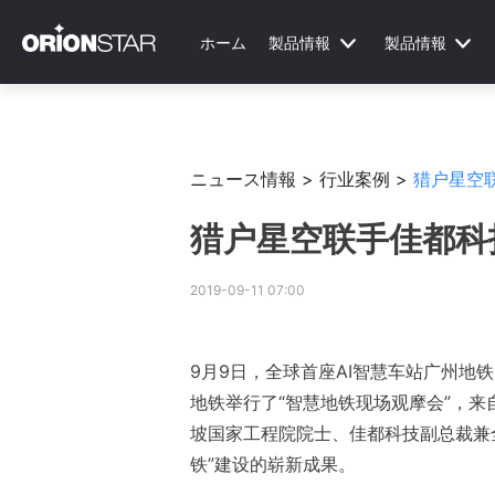
ホーム
製品情報
製品情報
ニュース情報 >
行业案例 >
猎户星空
猎户星空联手佳都科
2019-09-11 07:00
9月9日，全球首座AI智慧车站广州地
地铁举行了“智慧地铁现场观摩会”，
坡国家工程院院士、佳都科技副总裁兼
铁”建设的崭新成果。